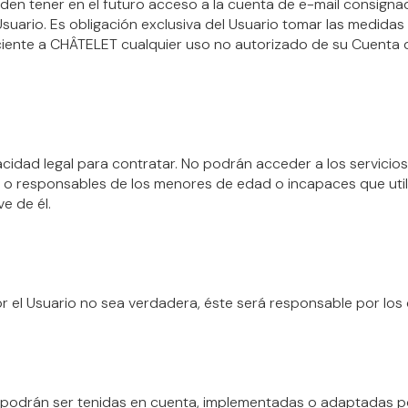
en tener en el futuro acceso a la cuenta de e-mail consignad
suario. Es obligación exclusiva del Usuario tomar las medidas
ente a CHÂTELET cualquier uso no autorizado de su Cuenta d
apacidad legal para contratar. No podrán acceder a los servici
es o responsables de los menores de edad o incapaces que uti
e de él.
or el Usuario no sea verdadera, éste será responsable por lo
o podrán ser tenidas en cuenta, implementadas o adaptadas p