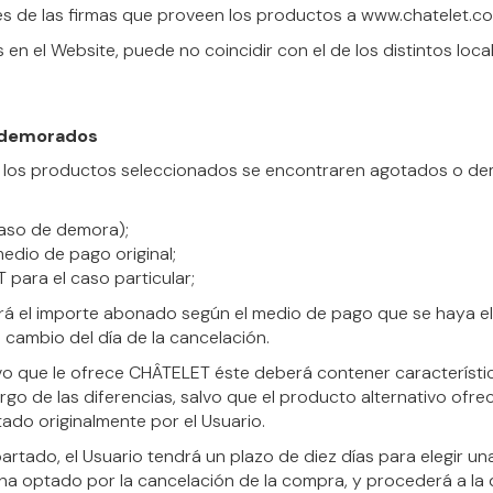
les de las firmas que proveen los productos a www.chatelet.c
en el Website, puede no coincidir con el de los distintos l
o demorados
 o los productos seleccionados se encontraren agotados o d
caso de demora);
edio de pago original;
para el caso particular;
erá el importe abonado según el medio de pago que se haya 
 cambio del día de la cancelación.
vo que le ofrece CHÂTELET éste deberá contener característica
o de las diferencias, salvo que el producto alternativo ofre
tado originalmente por el Usuario.
rtado, el Usuario tendrá un plazo de diez días para elegir u
ha optado por la cancelación de la compra, y procederá a la