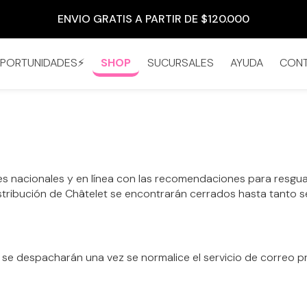
3 CUOTAS SIN INTERÉS A PARTIR DE $50.000
PORTUNIDADES⚡
SHOP
SUCURSALES
AYUDA
CON
es nacionales y en línea con las recomendaciones para resgua
stribución de Châtelet se encontrarán cerrados hasta tanto se 
s se despacharán una vez se normalice el servicio de correo p