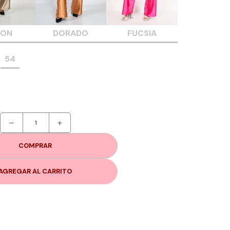
SON
DORADO
FUCSIA
54
–
+
COMPRAR
AGREGAR AL CARRITO