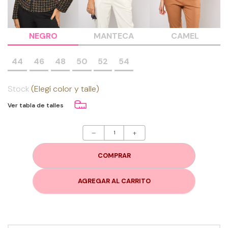
NEGRO
MANTECA
CAMEL
44
46
48
50
52
54
Stock
(Elegí color y talle)
Ver tabla de talles
–
+
COMPRAR
AGREGAR AL CARRITO