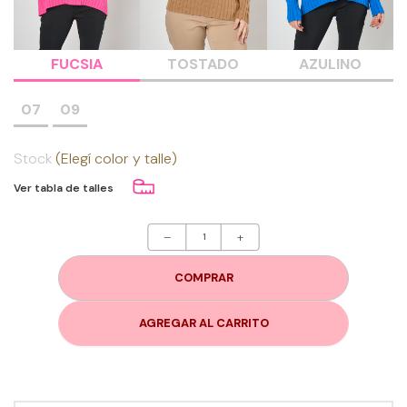
FUCSIA
TOSTADO
AZULINO
07
09
Stock
(Elegí color y talle)
Ver tabla de talles
–
+
COMPRAR
AGREGAR AL CARRITO