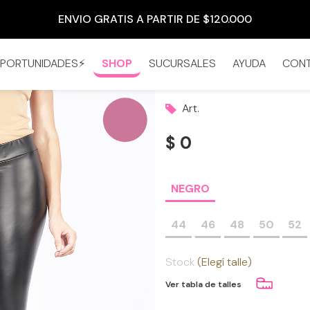
ENVIO GRATIS A PARTIR DE $120.000
PORTUNIDADES⚡
SHOP
SUCURSALES
AYUDA
CON
Art.
$ 0
NEGRO
44
46
48
50
52
Stock
(Elegí talle)
Ver tabla de talles