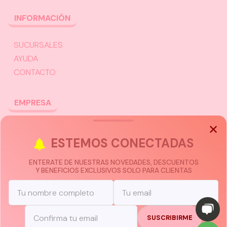
INFORMACIÓN
SUCURSALES
AYUDA
CONTACTO
EMPRESA
TRABAJÁ CON NOSOTROS
ESTEMOS
CONECTADAS
CHATEÁ CON UN ASESOR
ENTERATE DE NUESTRAS NOVEDADES, DESCUENTOS
Y BENEFICIOS EXCLUSIVOS SOLO PARA CLIENTAS
Châtelet © 2026 Todos los derechos reservados.
Términos y condiciones
Política de privacidad
Ayuda