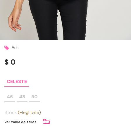
Art.
$ 0
CELESTE
46
48
50
Stock
(Elegí talle)
Ver tabla de talles