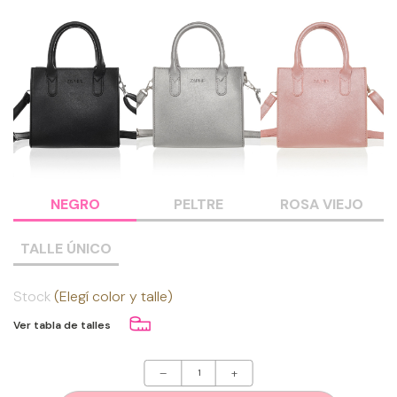
NEGRO
PELTRE
ROSA VIEJO
TALLE ÚNICO
Stock
(Elegí color y talle)
Ver tabla de talles
–
+