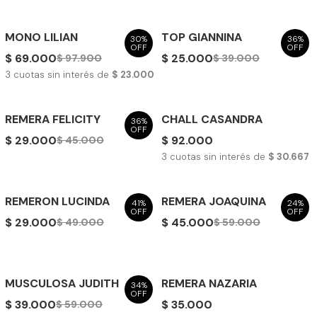
MONO LILIAN
TOP GIANNINA
30%
36%
OFF
OFF
$ 69.000
$ 25.000
$ 97.900
$ 39.000
3
cuotas sin interés de
$ 23.000
REMERA FELICITY
CHALL CASANDRA
36%
OFF
$ 29.000
$ 92.000
$ 45.000
3
cuotas sin interés de
$ 30.667
REMERON LUCINDA
REMERA JOAQUINA
41%
24%
OFF
OFF
$ 29.000
$ 45.000
$ 49.000
$ 59.000
MUSCULOSA JUDITH
REMERA NAZARIA
34%
OFF
$ 39.000
$ 35.000
$ 59.000