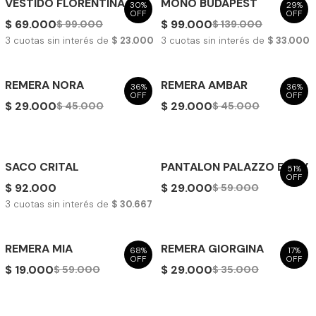
VESTIDO FLORENTINA
MONO BUDAPEST
30%
29%
OFF
OFF
$ 69.000
$ 99.000
$ 99.000
$ 139.000
3
cuotas sin interés de
$ 23.000
3
cuotas sin interés de
$ 33.000
REMERA NORA
REMERA AMBAR
36%
36%
OFF
OFF
$ 29.000
$ 29.000
$ 45.000
$ 45.000
SACO CRITAL
PANTALON PALAZZO EMILY
51%
OFF
$ 92.000
$ 29.000
$ 59.000
3
cuotas sin interés de
$ 30.667
REMERA MIA
REMERA GIORGINA
68%
17%
OFF
OFF
$ 19.000
$ 29.000
$ 59.000
$ 35.000