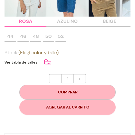
ROSA
AZULINO
BEIGE
44
46
48
50
52
Stock
(Elegí color y talle)
Ver tabla de talles
–
+
COMPRAR
AGREGAR AL CARRITO