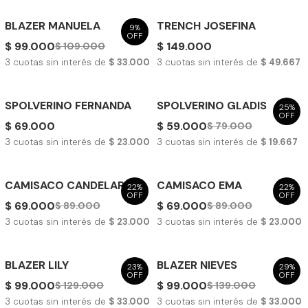
BLAZER MANUELA
TRENCH JOSEFINA
9%
OFF
$ 99.000
$ 149.000
$ 109.000
3
cuotas sin interés de
$ 33.000
3
cuotas sin interés de
$ 49.667
SPOLVERINO FERNANDA
SPOLVERINO GLADIS
25%
OFF
$ 69.000
$ 59.000
$ 79.000
3
cuotas sin interés de
$ 23.000
3
cuotas sin interés de
$ 19.667
CAMISACO CANDELARIA
CAMISACO EMA
22%
22%
OFF
OFF
$ 69.000
$ 69.000
$ 89.000
$ 89.000
3
cuotas sin interés de
$ 23.000
3
cuotas sin interés de
$ 23.000
BLAZER LILY
BLAZER NIEVES
23%
29%
OFF
OFF
$ 99.000
$ 99.000
$ 129.000
$ 139.000
3
cuotas sin interés de
$ 33.000
3
cuotas sin interés de
$ 33.000