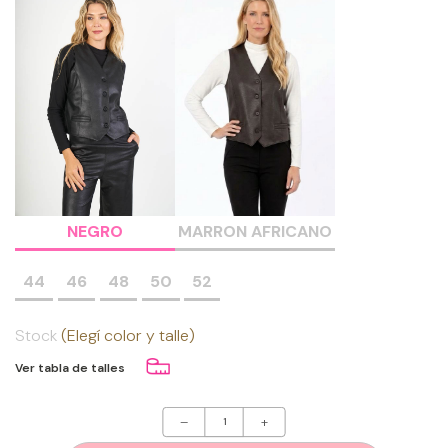
NEGRO
MARRON AFRICANO
44
46
48
50
52
Stock
(Elegí color y talle)
Ver tabla de talles
–
+