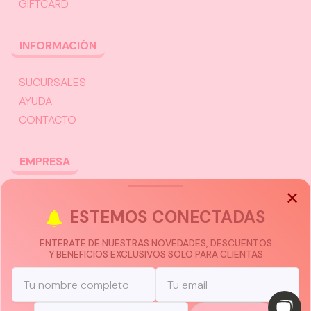
GIFTCARD
INFORMACIÓN
SUCURSALES
AYUDA
CONTACTO
EMPRESA
TRABAJÁ CON NOSOTROS
ESTEMOS
CONECTADAS
CHATEÁ CON UN ASESOR
ENTERATE DE NUESTRAS NOVEDADES, DESCUENTOS
Y BENEFICIOS EXCLUSIVOS SOLO PARA CLIENTAS
Châtelet © 2026 Todos los derechos reservados.