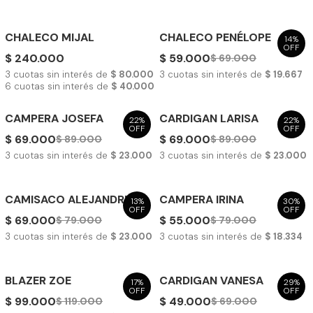
CHALECO MIJAL
CHALECO PENÉLOPE
14%
OFF
$ 240.000
$ 59.000
$ 69.000
3
cuotas sin interés de
$ 80.000
3
cuotas sin interés de
$ 19.667
6
cuotas sin interés de
$ 40.000
CAMPERA JOSEFA
CARDIGAN LARISA
22%
22%
OFF
OFF
$ 69.000
$ 69.000
$ 89.000
$ 89.000
3
cuotas sin interés de
$ 23.000
3
cuotas sin interés de
$ 23.000
CAMISACO ALEJANDRINA
CAMPERA IRINA
13%
30%
OFF
OFF
$ 69.000
$ 55.000
$ 79.000
$ 79.000
3
cuotas sin interés de
$ 23.000
3
cuotas sin interés de
$ 18.334
BLAZER ZOE
CARDIGAN VANESA
17%
29%
OFF
OFF
$ 99.000
$ 49.000
$ 119.000
$ 69.000