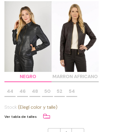
NEGRO
MARRON AFRICANO
44
46
48
50
52
54
Stock
(Elegí color y talle)
Ver tabla de talles