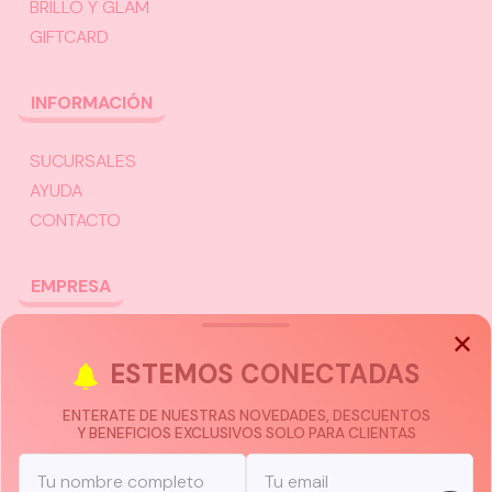
BRILLO Y GLAM
GIFTCARD
INFORMACIÓN
SUCURSALES
AYUDA
CONTACTO
EMPRESA
TRABAJÁ CON NOSOTROS
ESTEMOS
CONECTADAS
CHATEÁ CON UN ASESOR
ENTERATE DE NUESTRAS NOVEDADES, DESCUENTOS
Y BENEFICIOS EXCLUSIVOS SOLO PARA CLIENTAS