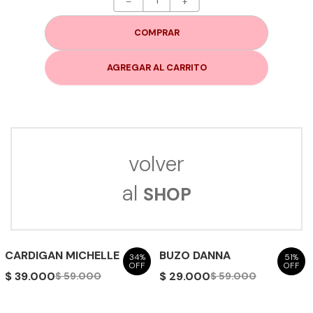
–
+
COMPRAR
AGREGAR AL CARRITO
volver
al
SHOP
CARDIGAN MICHELLE
BUZO DANNA
34%
51%
OFF
OFF
$ 39.000
$ 29.000
$ 59.000
$ 59.000